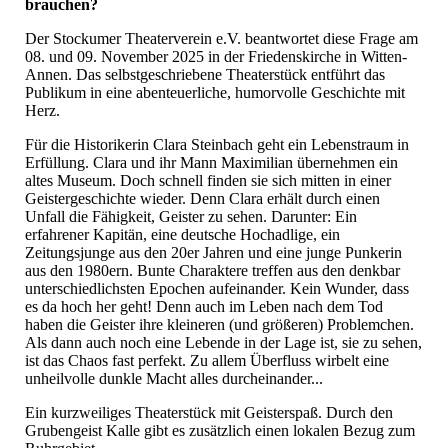
brauchen?
Der Stockumer Theaterverein e.V. beantwortet diese Frage am
08. und 09. November 2025 in der Friedenskirche in Witten-
Annen. Das selbstgeschriebene Theaterstück entführt das
Publikum in eine abenteuerliche, humorvolle Geschichte mit
Herz.
Für die Historikerin Clara Steinbach geht ein Lebenstraum in
Erfüllung. Clara und ihr Mann Maximilian übernehmen ein
altes Museum. Doch schnell finden sie sich mitten in einer
Geistergeschichte wieder. Denn Clara erhält durch einen
Unfall die Fähigkeit, Geister zu sehen. Darunter: Ein
erfahrener Kapitän, eine deutsche Hochadlige, ein
Zeitungsjunge aus den 20er Jahren und eine junge Punkerin
aus den 1980ern. Bunte Charaktere treffen aus den denkbar
unterschiedlichsten Epochen aufeinander. Kein Wunder, dass
es da hoch her geht! Denn auch im Leben nach dem Tod
haben die Geister ihre kleineren (und größeren) Problemchen.
Als dann auch noch eine Lebende in der Lage ist, sie zu sehen,
ist das Chaos fast perfekt. Zu allem Überfluss wirbelt eine
unheilvolle dunkle Macht alles durcheinander...
Ein kurzweiliges Theaterstück mit Geisterspaß. Durch den
Grubengeist Kalle gibt es zusätzlich einen lokalen Bezug zum